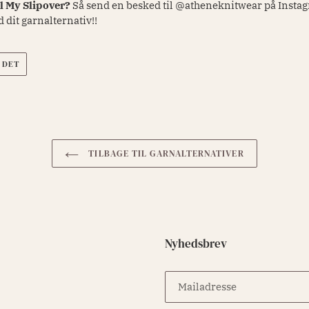
il My Slipover?
Så send en besked til @atheneknitwear
på Instag
it garnalternativ!!
PIN
 DET
PÅ
PINTEREST
TILBAGE TIL GARNALTERNATIVER
Nyhedsbrev