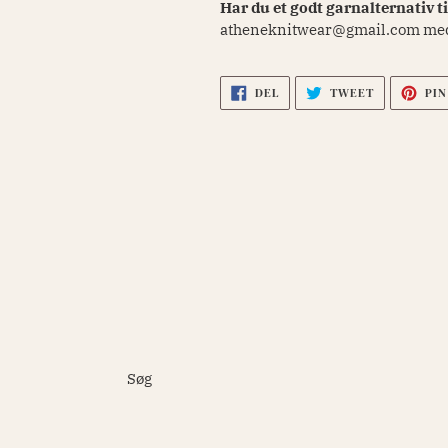
Har du et godt garnalternativ t
atheneknitwear@gmail.com med d
DEL
TWEET
DEL
TWEET
PIN
PÅ
PÅ
FACEBOOK
TWITTER
Søg