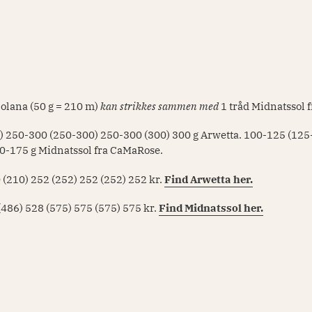
lcolana (50 g = 210 m)
kan
strikkes sammen med
1
tråd Midnatssol 
0) 250-300 (250-300) 250-300 (300) 300
g Arwetta.
100-125 (125
50-175
g Midnatssol fra CaMaRose.
 (210) 252 (252) 252 (252) 252
kr.
Find Arwetta her.
(486) 528 (575) 575 (575) 575
kr.
Find Midnatssol her.