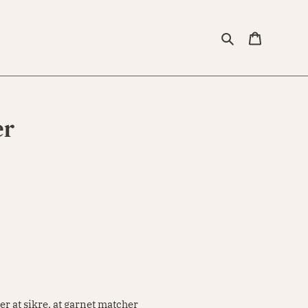
Søg
Indkøbsk
er
er at sikre, at garnet matcher