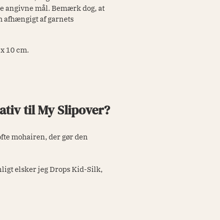
 de angivne mål. Bemærk dog, at
sh afhængigt af garnets
 x 10 cm.
tiv til My Slipover?
 ofte mohairen, der gør den
igt elsker jeg Drops Kid-Silk,