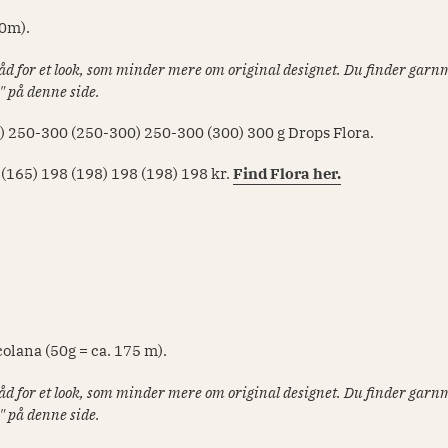
10m).
tråd for et look, som minder mere om original designet. Du finder ga
" på denne side.
) 250-300 (250-300) 250-300 (300) 300
g Drops Flora.
 (165) 198 (198) 198 (198) 198
kr.
Find Flora her.
lcolana (50g = ca. 175 m).
tråd for et look, som minder mere om original designet. Du finder ga
" på denne side.