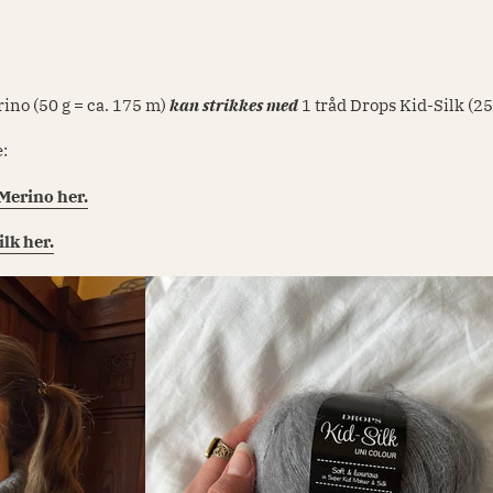
ino (50 g = ca. 175 m)
kan
strikkes med
1 tråd Drops Kid-Silk (25
e:
Merino her.
lk her.