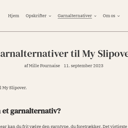
Hjem
Opskrifter
Garnalternativer
Om os
arnalternativer til My Slipov
af Mille Fournaise
11. september 2023
il My Slipover.
et garnalternativ?
wear kan du frit vælge den garntype, du foretrækker. Det vigtigste 