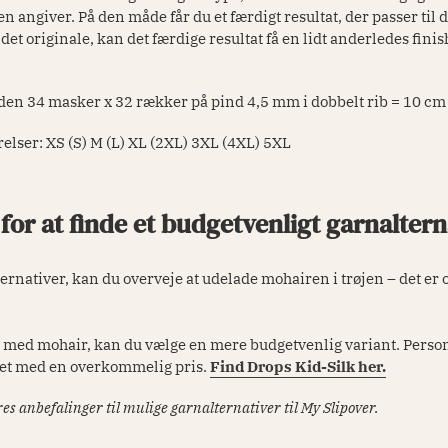
n angiver. På den måde får du et færdigt resultat, der passer til
det originale, kan det færdige resultat få en lidt anderledes fini
eden
34 masker x 32 rækker på pind 4,5 mm i dobbelt rib = 10 cm
relser:
XS (S) M (L) XL (2XL) 3XL (4XL) 5XL
or at finde et budgetvenligt garnalterna
ernativer, kan du overveje at udelade mohairen i trøjen – det er
d med mohair, kan du vælge en mere budgetvenlig variant. Personl
tet med en overkommelig pris.
Find Drops Kid-Silk her.
es anbefalinger til mulige garnalternativer til My Slipover.