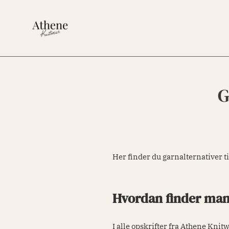
Gå
til
indhold
G
Her finder du garnalternativer t
Hvordan finder man 
I alle opskrifter fra Athene Knit