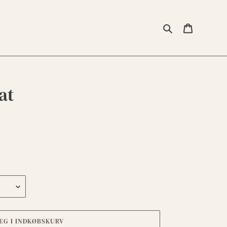
Søg
Indkøbsk
at
ÆG I INDKØBSKURV