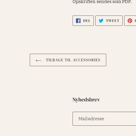
Opskriften sendes som PDF.
DEL
TWEET
DEL
TWEET
PÅ
PÅ
FACEBOOK
TWITTE
TILBAGE TIL ACCESSORIES
Nyhedsbrev