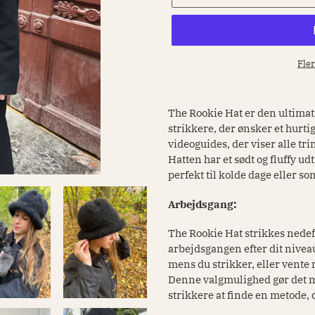
Fle
Lægger
produkt
The Rookie Hat er den ultimat
i
strikkere, der ønsker et hurti
din
videoguides, der viser alle tr
indkøbskurv
Hatten har et sødt og fluffy ud
perfekt til kolde dage eller s
Arbejdsgang:
The Rookie Hat strikkes nedefra 
arbejdsgangen efter dit niveau
mens du strikker, eller vente m
Denne valgmulighed gør det m
strikkere at finde en metode, 