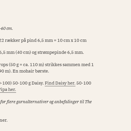
-60 cm.
22 rækker på pind 6,5 mm = 10 cm x 10 cm
,5 mm (40 cm) og strømpepinde 6,5 mm.
rops (50 g = ca. 110 m)
strikkes sammen med
1
 90 m). En mohair børste.
-100) 50-100 g Daisy.
Find Daisy her
.
50-100
ipa her.
for flere garnalternativer og anbefalinger til The
rner.