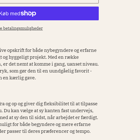
re betalingsmuligheder
ive opskrift for både nybegyndere og erfarne
gt og hyggeligt projekt. Med en række
in, er det nemt at komme i gang, uanset niveau.
tryk, som gør den til en uundgåelig favorit -
om en kærlig gave.
og op og giver dig fleksibilitet til at tilpasse
. Du kan vælge at sy kanten fast undervejs,
ed at sy den til sidst, når arbejdet er færdigt.
uligt for både begyndere og mere erfarne
der passer til deres præferencer og tempo.