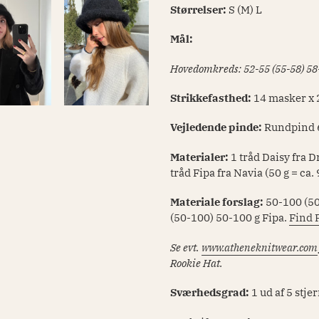
Størrelser:
S (M) L
Mål:
Hovedomkreds: 52-55 (55-58) 58
Strikkefasthed:
14 masker x 
Vejledende pinde:
Rundpind 6
Materialer:
1 tråd Daisy fra D
tråd Fipa fra Navia (50 g = ca.
Materiale forslag:
50-100 (50
(50-100) 50-100 g Fipa.
Find F
Se evt.
www.atheneknitwear.com
Rookie Hat.
Sværhedsgrad:
1 ud af 5 stje