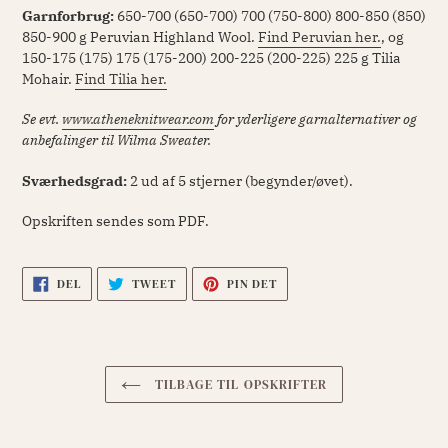
Garnforbrug:
650-700 (650-700) 700 (750-800) 800-850 (850)
850-900 g Peruvian Highland Wool.
Find Peruvian her
.
,
og
150-175 (175) 175 (175-200) 200-225 (200-225) 225 g Tilia
Mohair.
Find Tilia her.
Se evt.
www.atheneknitwear.com
for yderligere garnalternativer og
anbefalinger til Wilma Sweater.
Sværhedsgrad:
2 ud af 5 stjerner (begynder/øvet).
Opskriften sendes som PDF.
DEL
TWEET
PIN
DEL
TWEET
PIN DET
PÅ
PÅ
PÅ
FACEBOOK
TWITTER
PINTEREST
TILBAGE TIL OPSKRIFTER