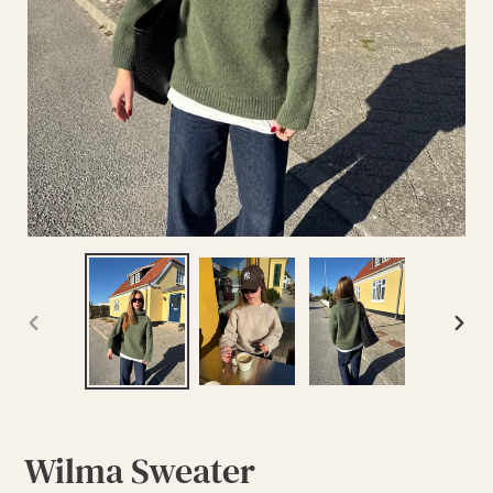
FORRIGE
NÆST
BILLEDE
BILL
Wilma Sweater