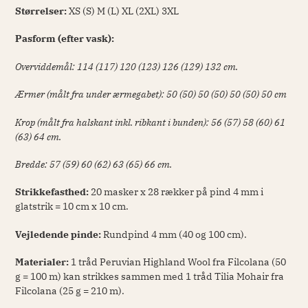
Størrelser:
XS (S) M (L) XL (2XL) 3XL
Pasform (efter vask):
Overviddemål: 114 (117) 120 (123) 126 (129) 132 cm.
Ærmer (målt fra under ærmegabet): 50 (50) 50 (50) 50 (50) 50 cm
Krop (målt fra halskant inkl. ribkant i bunden): 56 (57) 58 (60) 61
(63) 64 cm.
Bredde: 57 (59) 60 (62) 63 (65) 66 cm.
Strikkefasthed:
20 masker x 28 rækker på pind 4 mm i
glatstrik = 10 cm x 10 cm.
Vejledende pinde:
Rundpind 4 mm (40 og 100 cm).
Materialer:
1 tråd Peruvian Highland Wool fra Filcolana (50
g = 100 m)
kan
strikkes sammen med
1 tråd Tilia Mohair fra
Filcolana (25 g = 210 m).