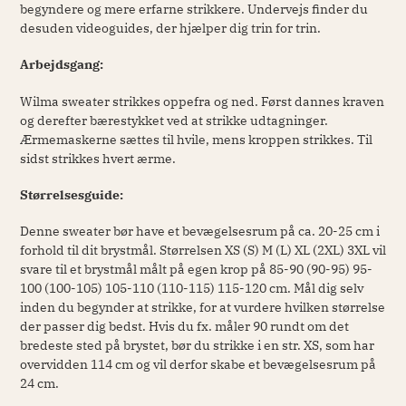
begyndere og mere erfarne strikkere. Undervejs finder du
desuden videoguides, der hjælper dig trin for trin.
Arbejdsgang:
Wilma sweater strikkes oppefra og ned. Først dannes kraven
og derefter bærestykket ved at strikke udtagninger.
Ærmemaskerne sættes til hvile, mens kroppen strikkes. Til
sidst strikkes hvert ærme.
Størrelsesguide:
Denne sweater bør have et bevægelsesrum på ca. 20-25 cm i
forhold til dit brystmål. Størrelsen XS (S) M (L) XL (2XL) 3XL vil
svare til et brystmål målt på egen krop på 85-90 (90-95) 95-
100 (100-105) 105-110 (110-115) 115-120 cm. Mål dig selv
inden du begynder at strikke, for at vurdere hvilken størrelse
der passer dig bedst. Hvis du fx. måler 90 rundt om det
bredeste sted på brystet, bør du strikke i en str. XS, som har
overvidden
114
cm og vil derfor skabe et bevægelsesrum på
24
cm.