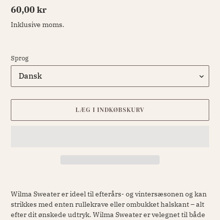
Normalpris
60,00 kr
Inklusive moms.
Sprog
LÆG I INDKØBSKURV
Lægger
produkt
Wilma Sweater er ideel til efterårs- og vintersæsonen og kan
i
strikkes med enten rullekrave eller ombukket halskant – alt
din
efter dit ønskede udtryk. Wilma Sweater er velegnet til både
indkøbskurv