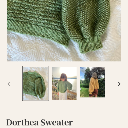
FORRIGE
NÆST
BILLEDE
BILL
Dorthea Sweater