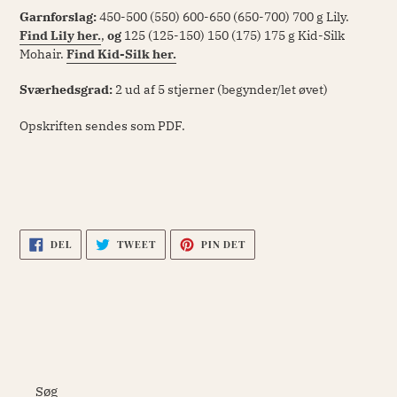
Garnforslag:
450-500 (550) 600-650 (650-700) 700 g Lily.
Find Lily her.
,
og
125 (125-150) 150 (175) 175 g Kid-Silk
Mohair.
Find Kid-Silk her.
Sværhedsgrad:
2 u
d af 5 stjerner (begynder/let øvet)
Opskriften sendes som PDF.
DEL
TWEET
PIN
DEL
TWEET
PIN DET
PÅ
PÅ
PÅ
FACEBOOK
TWITTER
PINTEREST
Søg