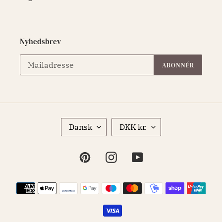
Nyhedsbrev
ABONNÉR
S
V
Dansk
DKK kr.
P
A
R
L
O
U
Pinterest
Instagram
YouTube
G
T
A
Betalingsmetoder