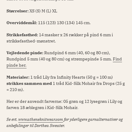
Størrelser:
XS (S) M (L) XL
Overviddemål:
115 (123) 130 (134) 145 cm.
Strikkefasthed:
14 masker x 26 rækker på pind 6 mm i
strikkefasthed-mønstret.
Vejledende pinde:
Rundpind 6 mm (40, 60 og 80 cm),
Rundpind 5 mm (40 og 80 cm) og strømpepinde 5 mm.
Find
pinde her.
Materialer:
1 tråd Lily fra Infinity Hearts (50 g = 100 m)
strikkes sammen med
1 tråd Kid-Silk Mohair fra Drops (25 g
= 210 m).
Her er der anvendt farverne: 05 grøn og 12 lysegrøn i Lily og
farven 18 æblegrøn i Kid-Silk Mohair.
Se evt.
www.atheneknitwear.com
for yderligere garnalternativer og
anbefalinger til Dorthea Sweater.