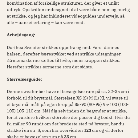
kombination af forskellige strukturer, der giver et unikt
udtryk. Opskriften er designet til at være både nem og hurtig
at strikke, og jeg har inkluderet videoguides undervejs, så
alle – uanset erfaring – kan være med.
Arbejdsgang:
Dorthea Sweater strikkes oppefra og ned. Først dannes
halsen, derefter bærestykket ved at strikke udtagninger.
Ærmemaskerne sættes til hvile, mens kroppen strikkes.
Herefter strikkes ærmerne som det sidste.
Størrelsesguide:
Denne sweater bør have et bevægelsesrum på ca. 32-35 cm i
forhold til dit brystmål. Størrelsen XS (S) M (L) XL vil svare til
et brystmål målt på egen krop på 85-90 (90-95) 95-100 (100-
105) 105-110 cm. Mål dig selv inden du begynder at strikke,
for at vurdere hvilken størrelse der passer dig bedst. Hvis du
fx. måler 90 rundt om det bredeste sted på brystet, bør du
strikke i en str. S, som har overvidden
123
cm og vil derfor
skabe et bevægelsesrum på
33
cm.