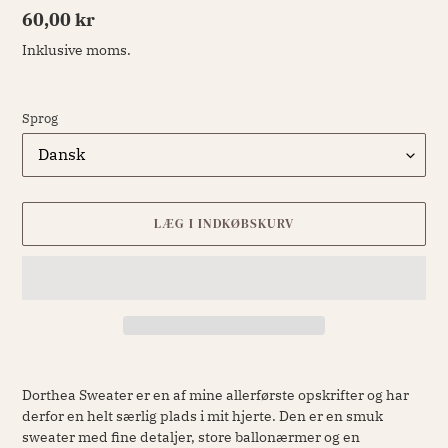
Normalpris
60,00 kr
Inklusive moms.
Sprog
LÆG I INDKØBSKURV
Lægger
produkt
Dorthea Sweater er en af mine allerførste opskrifter og har
i
derfor en helt særlig plads i mit hjerte. Den er en smuk
din
sweater med fine detaljer, store ballonærmer og en
indkøbskurv